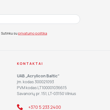
Sutinku su
privatumo politika
KONTAKTAI
UAB „Acrylicon Baltic“
Įm. kodas 300021093
PVM kodas LT100001036615
Savanorių pr. 151, LT-03150 Vilnius
+370 5 233 2400