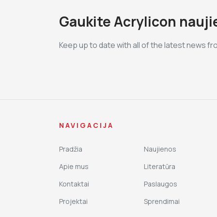
Gaukite Acrylicon nauj
Keep up to date with all of the latest news fr
NAVIGACIJA
Pradžia
Naujienos
Apie mus
Literatūra
Kontaktai
Paslaugos
Projektai
Sprendimai